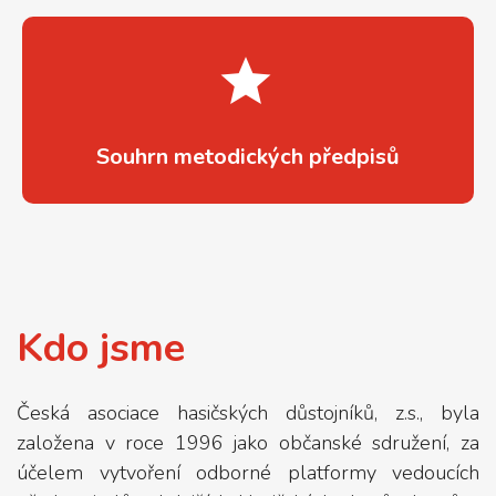
.
Souhrn metodických předpisů
Kdo jsme
Česká asociace hasičských důstojníků, z.s., byla
založena v roce 1996 jako občanské sdružení, za
účelem vytvoření odborné platformy vedoucích