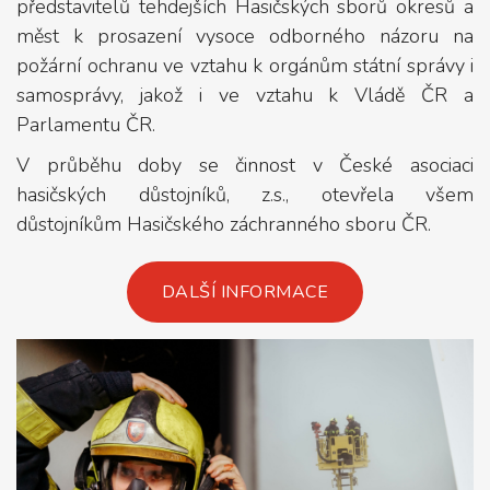
představitelů tehdejších Hasičských sborů okresů a
měst k prosazení vysoce odborného názoru na
požární ochranu ve vztahu k orgánům státní správy i
samosprávy, jakož i ve vztahu k Vládě ČR a
Parlamentu ČR.
V průběhu doby se činnost v České asociaci
hasičských důstojníků, z.s., otevřela všem
důstojníkům Hasičského záchranného sboru ČR.
DALŠÍ INFORMACE