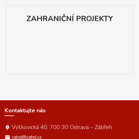
ZAHRANIČNÍ PROJEKTY
Kontaktujte nás
Výškovická 40, 700 30 Ostrava – Zábřeh
cahd@cahd.cz