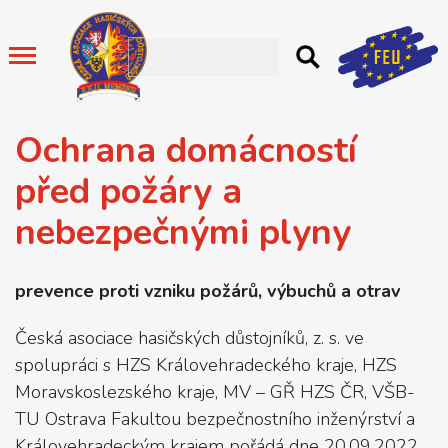
Ochrana domácností
před požáry a
nebezpečnými plyny
prevence proti vzniku požárů, výbuchů a otrav
Česká asociace hasičských důstojníků, z. s. ve
spolupráci s HZS Královehradeckého kraje, HZS
Moravskoslezského kraje, MV – GŘ HZS ČR, VŠB-
TU Ostrava Fakultou bezpečnostního inženýrství a
Královehradeckým krajem pořádá dne 20.09.2022