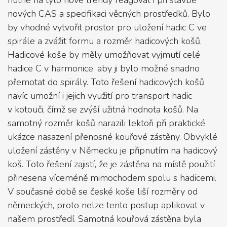
nutné na tyto nové trendy reagovat i při stavbě
nových CAS a specifikaci věcných prostředků. Bylo
by vhodné vytvořit prostor pro uložení hadic C ve
spirále a zvážit formu a rozměr hadicových košů.
Hadicové koše by měly umožňovat vyjmutí celé
hadice C v harmonice, aby ji bylo možné snadno
přemotat do spirály. Toto řešení hadicových košů
navíc umožní i jejich využití pro transport hadic
v kotouči, čímž se zvýší užitná hodnota košů. Na
samotný rozměr košů narazili lektoři při praktické
ukázce nasazení přenosné kouřové zástěny. Obvyklé
uložení zástěny v Německu je připnutím na hadicový
koš. Toto řešení zajistí, že je zástěna na místě použití
přinesena víceméně mimochodem spolu s hadicemi.
V současné době se české koše liší rozměry od
německých, proto nelze tento postup aplikovat v
našem prostředí. Samotná kouřová zástěna byla