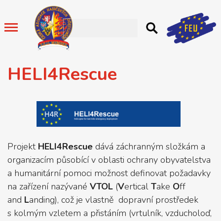
HELI4Rescue
Projekt
HELI4Rescue
dává záchranným složkám a
organizacím působící v oblasti ochrany obyvatelstva
a humanitární pomoci možnost definovat požadavky
na zařízení nazývané
VTOL
(
V
ertical
T
ake
O
ff
and
L
anding), což je vlastně dopravní prostředek
s kolmým vzletem a přistáním (vrtulník, vzducholoď,