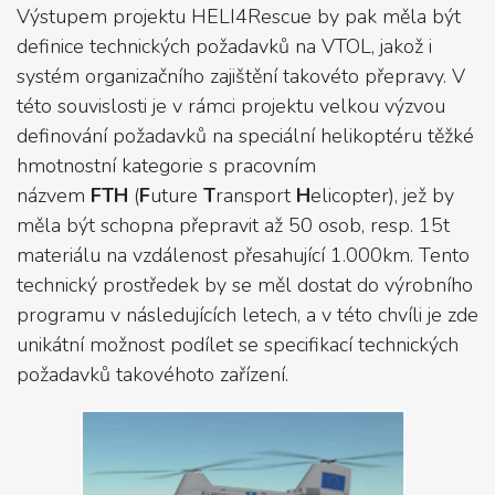
Výstupem projektu HELI4Rescue by pak měla být
definice technických požadavků na VTOL, jakož i
systém organizačního zajištění takovéto přepravy. V
této souvislosti je v rámci projektu velkou výzvou
definování požadavků na speciální helikoptéru těžké
hmotnostní kategorie s pracovním
názvem
FTH
(
F
uture
T
ransport
H
elicopter), jež by
měla být schopna přepravit až 50 osob, resp. 15t
materiálu na vzdálenost přesahující 1.000km. Tento
technický prostředek by se měl dostat do výrobního
programu v následujících letech, a v této chvíli je zde
unikátní možnost podílet se specifikací technických
požadavků takovéhoto zařízení.