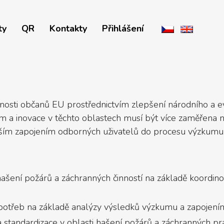
ty
QR
Kontakty
Přihlášení
nosti občanů EU prostřednictvím zlepšení národního a ev
 a inovace v těchto oblastech musí být více zaměřena na
ím zapojením odborných uživatelů do procesu výzkumu a i
 hašení požárů a záchranných činností na základě koordi
í potřeb na základě analýzy výsledků výzkumu a zapojen
standardizace v oblasti hašení požárů a záchranných prac