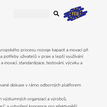
ropského procesu rozvoje kapacit a inovací při
 potřeby uživatelů v praxi a lepší využívání
novací, standardizace, testování, výcviku a
nované diskuse v rámci odborných platforem
ím výzkumných organizací a výrobců,
í“ a vytvoření koncepce pro efektivnější