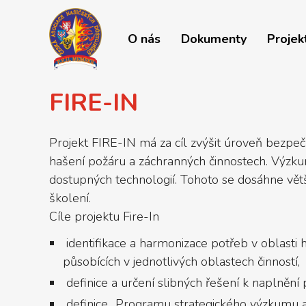
O nás
Dokumenty
Projek
FIRE-IN
Projekt FIRE-IN má za cíl zvýšit úroveň bezpeč
hašení požáru a záchranných činnostech. Výzkum
dostupných technologií. Tohoto se dosáhne větš
školení.
Cíle projektu Fire-In
identifikace a harmonizace potřeb v oblasti
působících v jednotlivých oblastech činností,
definice a určení slibných řešení k naplněn
definice „Programu strategického výzkumu a 