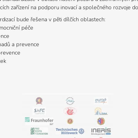
cích zařízení na podporu inovací a společného rozvoje do
izací bude řešena v pěti dílčích oblastech:
mocniční péče
ence
opadů a prevence
 prevence
tek