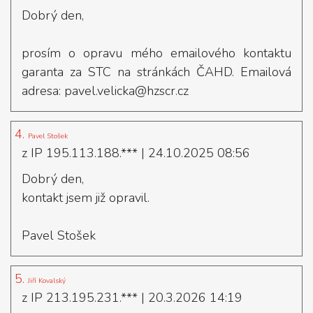
Dobrý den,
prosím o opravu mého emailového kontaktu
garanta za STC na stránkách ČAHD. Emailová
adresa: pavel.velicka@hzscr.cz
4.
Pavel Stošek
z IP 195.113.188.***
| 24.10.2025 08:56
Dobrý den,
kontakt jsem již opravil.
Pavel Stošek
5.
Jiří Kovalský
z IP 213.195.231.***
| 20.3.2026 14:19