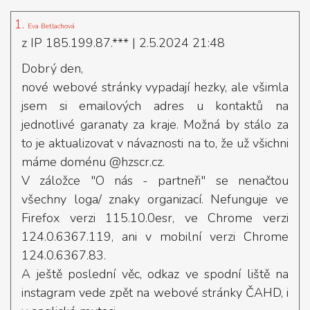
1.
Eva Betlachová
z IP 185.199.87.***
| 2.5.2024 21:48
Dobrý den,
nové webové stránky vypadají hezky, ale všimla
jsem si emailových adres u kontaktů na
jednotlivé garanaty za kraje. Možná by stálo za
to je aktualizovat v návaznosti na to, že už všichni
máme doménu @hzscr.cz.
V záložce "O nás - partneři" se nenačtou
všechny loga/ znaky organizací. Nefunguje ve
Firefox verzi 115.10.0esr, ve Chrome verzi
124.0.6367.119, ani v mobilní verzi Chrome
124.0.6367.83.
A ještě poslední věc, odkaz ve spodní liště na
instagram vede zpět na webové stránky ČAHD, i