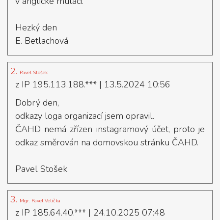
v anglické mutaci.
Hezký den
E. Betlachová
2.
Pavel Stošek
z IP 195.113.188.***
| 13.5.2024 10:56
Dobrý den,
odkazy loga organizací jsem opravil.
ČAHD nemá zřízen instagramový účet, proto je
odkaz směrován na domovskou stránku ČAHD.
Pavel Stošek
3.
Mgr. Pavel Velička
z IP 185.64.40.***
| 24.10.2025 07:48