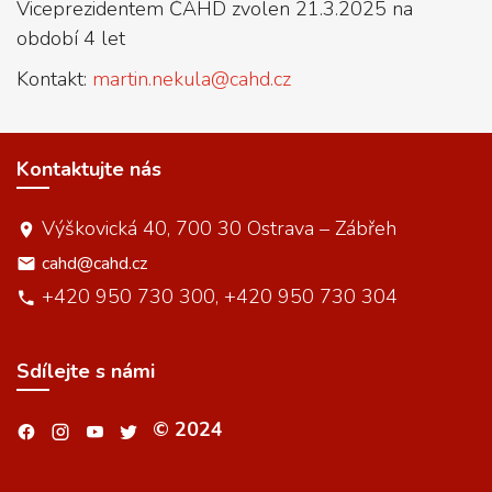
Viceprezidentem ČAHD zvolen 21.3.2025 na
období 4 let
Kontakt:
martin.nekula@cahd.cz
Kontaktujte nás
Výškovická 40, 700 30 Ostrava – Zábřeh
cahd@cahd.cz
+420 950 730 300, +420 950 730 304
Sdílejte s námi
© 2024
.
.
.
.