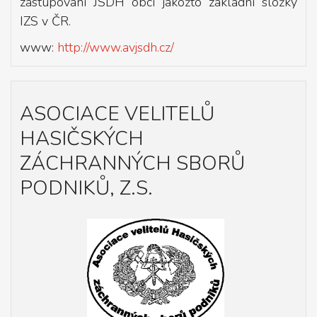
zastupování JSDH obcí jakožto základní složky
IZS v ČR.
www:
http://www.avjsdh.cz/
ASOCIACE VELITELŮ
HASIČSKÝCH
ZÁCHRANNÝCH SBORŮ
PODNIKŮ, Z.S.