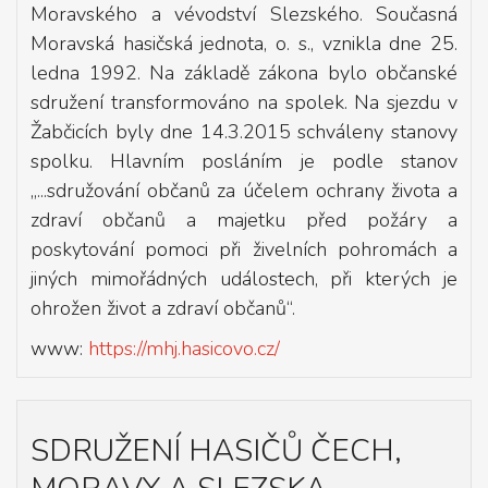
Moravského a vévodství Slezského. Současná
Moravská hasičská jednota, o. s., vznikla dne 25.
ledna 1992. Na základě zákona bylo občanské
sdružení transformováno na spolek. Na sjezdu v
Žabčicích byly dne 14.3.2015 schváleny stanovy
spolku. Hlavním posláním je podle stanov
„...sdružování občanů za účelem ochrany života a
zdraví občanů a majetku před požáry a
poskytování pomoci při živelních pohromách a
jiných mimořádných událostech, při kterých je
ohrožen život a zdraví občanů“.
www:
https://mhj.hasicovo.cz/
SDRUŽENÍ HASIČŮ ČECH,