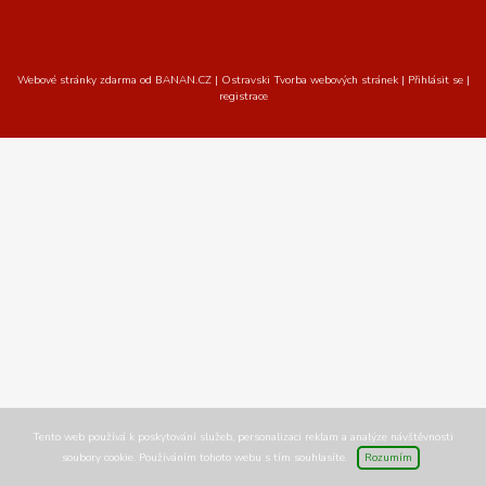
Webové stránky zdarma
od
BANAN.CZ
|
Ostravski Tvorba webových stránek
|
Přihlásit se
|
registrace
Tento web používá k poskytování služeb, personalizaci reklam a analýze návštěvnosti
soubory cookie. Používáním tohoto webu s tím souhlasíte.
Rozumím