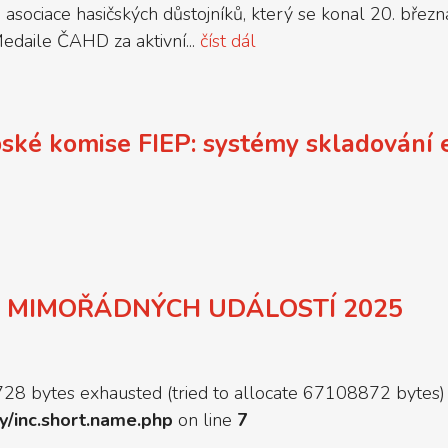
asociace hasičských důstojníků, který se konal 20. bře
edaile ČAHD za aktivní...
číst dál
ské komise FIEP: systémy skladování e
H MIMOŘÁDNÝCH UDÁLOSTÍ 2025
8 bytes exhausted (tried to allocate 67108872 bytes) 
y/inc.short.name.php
on line
7