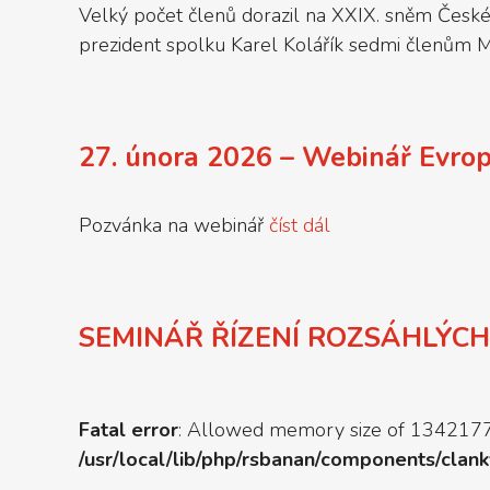
Velký počet členů dorazil na XXIX. sněm České 
prezident spolku Karel Kolářík sedmi členům M
27. února 2026 – Webinář Evrop
Pozvánka na webinář
číst dál
SEMINÁŘ ŘÍZENÍ ROZSÁHLÝC
Fatal error
: Allowed memory size of 13421772
/usr/local/lib/php/rsbanan/components/clank