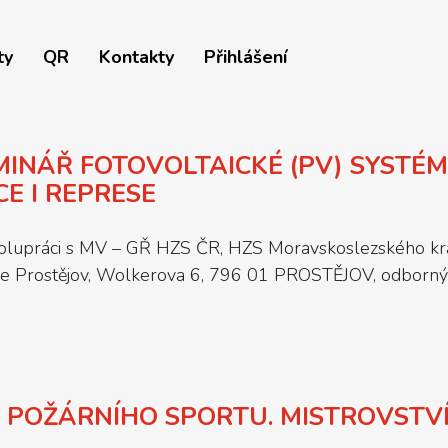
ty
QR
Kontakty
Přihlášení
INÁŘ FOTOVOLTAICKÉ (PV) SYSTÉM
E I REPRESE
e spolupráci s MV – GŘ HZS ČR, HZS Moravskoslezského 
nice Prostějov, Wolkerova 6, 796 01 PROSTĚJOV, odborný
 POŽÁRNÍHO SPORTU. MISTROVSTVÍ