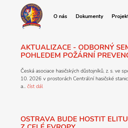
O nás
Dokumenty
Projek
AKTUALIZACE - ODBORNÝ SEM
POHLEDEM POŽÁRNÍ PREVENC
Česká asociace hasičských důstojníků, z. s. v
10. 2026 v prostorách Centrální hasičské sta
a...
číst dál
OSTRAVA BUDE HOSTIT ELITU
Z CELÉ EVROPY