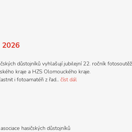
 2026
ých důstojníků vyhlašují jubilejní 22. ročník fotosoutěže
ského kraje a HZS Olomouckého kraje.
tnit i fotoamatéři z řad...
číst dál
asociace hasičských důstojníků