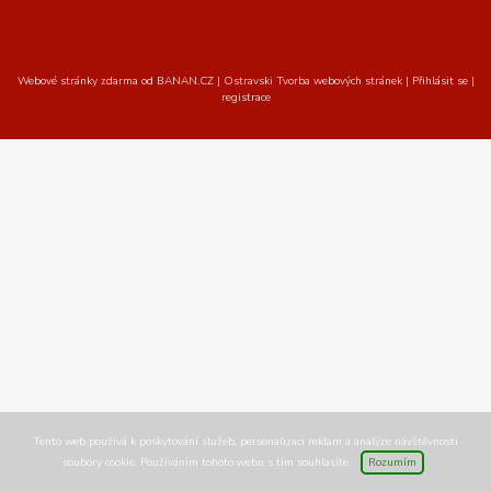
Webové stránky zdarma
od
BANAN.CZ
|
Ostravski Tvorba webových stránek
|
Přihlásit se
|
registrace
Tento web používá k poskytování služeb, personalizaci reklam a analýze návštěvnosti
soubory cookie. Používáním tohoto webu s tím souhlasíte.
Rozumím