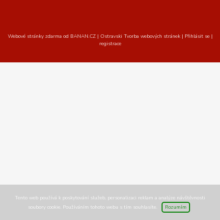
Webové stránky zdarma
od
BANAN.CZ
|
Ostravski Tvorba webových stránek
|
Přihlásit se
|
registrace
Tento web používá k poskytování služeb, personalizaci reklam a analýze návštěvnosti
soubory cookie. Používáním tohoto webu s tím souhlasíte.
Rozumím