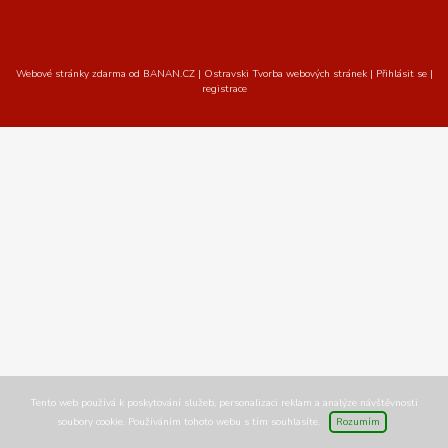
Webové stránky zdarma
od
BANAN.CZ
|
Ostravski Tvorba webových stránek
|
Přihlásit se
|
registrace
Tento web používá k poskytování služeb, personalizaci reklam a analýze návštěvnosti
soubory cookie. Používáním tohoto webu s tím souhlasíte.
Rozumím