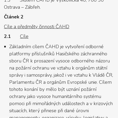
1.3 Sídlem ČAHD je Výškovická 40, 700 30
Ostrava – Zábřeh.
Článek 2
Cíle a předměty činnosti ČAHD
2.1
Cíle
Základním cílem ČAHD je vytvoření odborné
platformy příslušníků Hasičského záchranného
sboru ČR k prosazení vysoce odborného názoru
na požární ochranu ve vztahu k orgánům státní
správy i samosprávy, jakož i ve vztahu k Vládě ČR,
Parlamentu ČR a orgánům Evropské unie. Cílem
tohoto konání by mělo být uznání požární
ochrany jako vysoce humanitárního systému
pomoci při mimořádných událostech a v krizových
situacích, který přinese při dané úrovni
managementu, organizace, výcviku, legislativy a