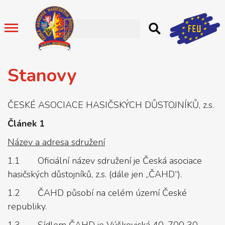
Stanovy
ČESKÉ ASOCIACE HASIČSKÝCH DŮSTOJNÍKŮ, z.s.
Článek 1
Název a adresa sdružení
1.1 Oficiální název sdružení je Česká asociace
hasičských důstojníků, z.s. (dále jen „ČAHD“).
1.2 ČAHD působí na celém území České
republiky.