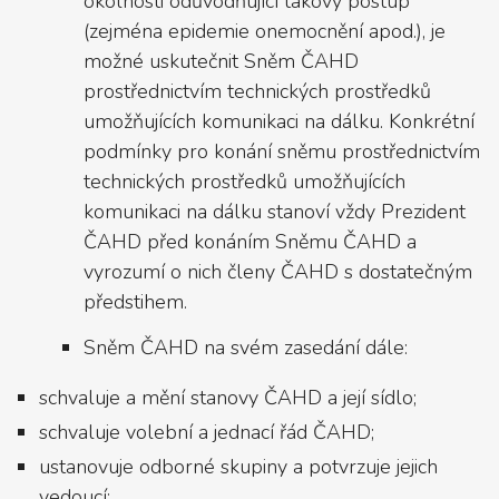
okolnosti odůvodňující takový postup
(zejména epidemie onemocnění apod.), je
možné uskutečnit Sněm ČAHD
prostřednictvím technických prostředků
umožňujících komunikaci na dálku. Konkrétní
podmínky pro konání sněmu prostřednictvím
technických prostředků umožňujících
komunikaci na dálku stanoví vždy Prezident
ČAHD před konáním Sněmu ČAHD a
vyrozumí o nich členy ČAHD s dostatečným
předstihem.
Sněm ČAHD na svém zasedání dále:
schvaluje a mění stanovy ČAHD a její sídlo;
schvaluje volební a jednací řád ČAHD;
ustanovuje odborné skupiny a potvrzuje jejich
vedoucí;