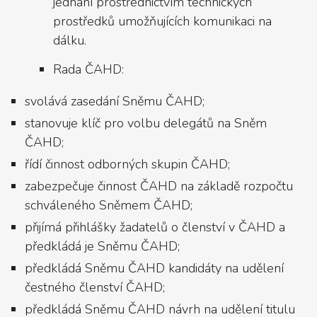
jednání prostřednictvím technických
prostředků umožňujících komunikaci na
dálku.
Rada ČAHD:
svolává zasedání Sněmu ČAHD;
stanovuje klíč pro volbu delegátů na Sněm
ČAHD;
řídí činnost odborných skupin ČAHD;
zabezpečuje činnost ČAHD na základě rozpočtu
schváleného Sněmem ČAHD;
přijímá přihlášky žadatelů o členství v ČAHD a
předkládá je Sněmu ČAHD;
předkládá Sněmu ČAHD kandidáty na udělení
čestného členství ČAHD;
předkládá Sněmu ČAHD návrh na udělení titulu