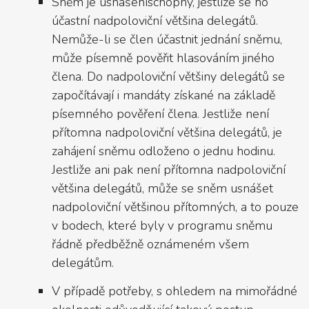
Sněm je usnášeníschopný, jestliže se ho
účastní nadpoloviční většina delegátů.
Nemůže-li se člen účastnit jednání sněmu,
může písemně pověřit hlasováním jiného
člena. Do nadpoloviční většiny delegátů se
započítávají i mandáty získané na základě
písemného pověření člena. Jestliže není
přítomna nadpoloviční většina delegátů, je
zahájení sněmu odloženo o jednu hodinu.
Jestliže ani pak není přítomna nadpoloviční
většina delegátů, může se sněm usnášet
nadpoloviční většinou přítomných, a to pouze
v bodech, které byly v programu sněmu
řádně předběžně oznámeném všem
delegátům.
V případě potřeby, s ohledem na mimořádné